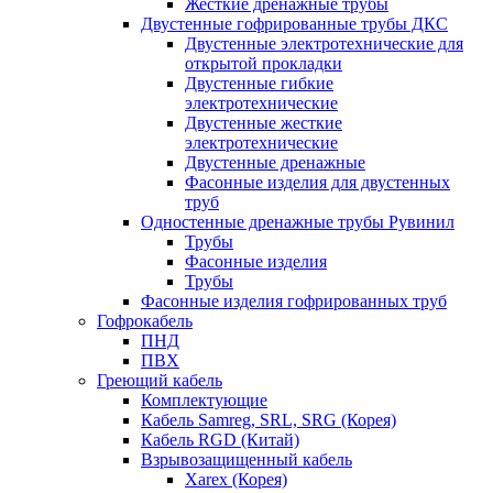
Жесткие дренажные трубы
Двустенные гофрированные трубы ДКС
Двустенные электротехнические для
открытой прокладки
Двустенные гибкие
электротехнические
Двустенные жесткие
электротехнические
Двустенные дренажные
Фасонные изделия для двустенных
труб
Одностенные дренажные трубы Рувинил
Трубы
Фасонные изделия
Трубы
Фасонные изделия гофрированных труб
Гофрокабель
ПНД
ПВХ
Греющий кабель
Комплектующие
Кабель Samreg, SRL, SRG (Корея)
Кабель RGD (Китай)
Взрывозащищенный кабель
Xarex (Корея)