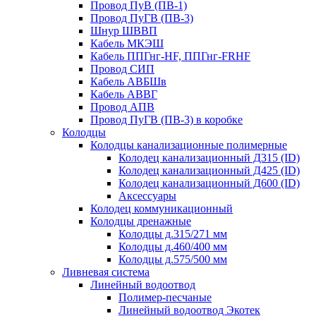
Провод ПуВ (ПВ-1)
Провод ПуГВ (ПВ-3)
Шнур ШВВП
Кабель МКЭШ
Кабель ППГнг-HF, ППГнг-FRHF
Провод СИП
Кабель АВБШв
Кабель АВВГ
Провод АПВ
Провод ПуГВ (ПВ-3) в коробке
Колодцы
Колодцы канализационные полимерные
Колодец канализационный Д315 (ID)
Колодец канализационный Д425 (ID)
Колодец канализационный Д600 (ID)
Аксессуары
Колодец коммуникационный
Колодцы дренажные
Колодцы д.315/271 мм
Колодцы д.460/400 мм
Колодцы д.575/500 мм
Ливневая система
Линейный водоотвод
Полимер-песчаные
Линейный водоотвод Экотек