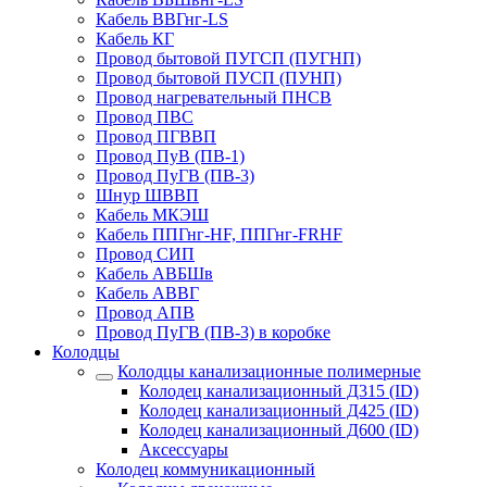
Кабель ВВГнг-LS
Кабель КГ
Провод бытовой ПУГСП (ПУГНП)
Провод бытовой ПУСП (ПУНП)
Провод нагревательный ПНСВ
Провод ПВС
Провод ПГВВП
Провод ПуВ (ПВ-1)
Провод ПуГВ (ПВ-3)
Шнур ШВВП
Кабель МКЭШ
Кабель ППГнг-HF, ППГнг-FRHF
Провод СИП
Кабель АВБШв
Кабель АВВГ
Провод АПВ
Провод ПуГВ (ПВ-3) в коробке
Колодцы
Колодцы канализационные полимерные
Колодец канализационный Д315 (ID)
Колодец канализационный Д425 (ID)
Колодец канализационный Д600 (ID)
Аксессуары
Колодец коммуникационный