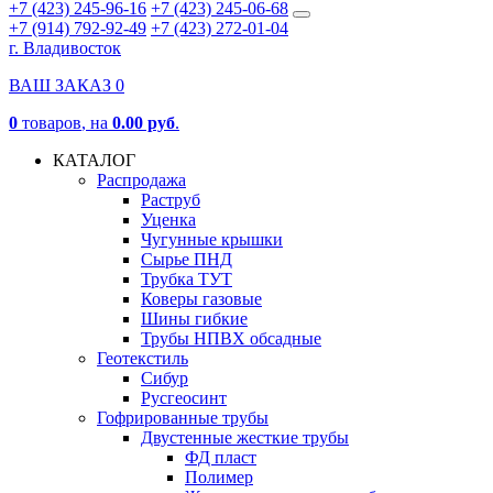
+7 (423) 245-96-16
+7 (423) 245-06-68
+7 (914) 792-92-49
+7 (423) 272-01-04
г. Владивосток
ВАШ ЗАКАЗ
0
0
товаров
, на
0.00 руб
.
КАТАЛОГ
Распродажа
Раструб
Уценка
Чугунные крышки
Сырье ПНД
Трубка ТУТ
Коверы газовые
Шины гибкие
Трубы НПВХ обсадные
Геотекстиль
Сибур
Русгеосинт
Гофрированные трубы
Двустенные жесткие трубы
ФД пласт
Полимер