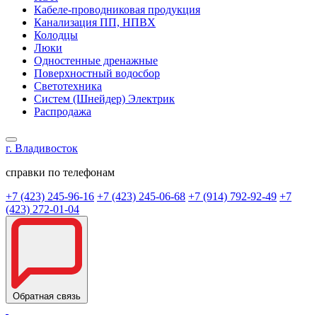
Кабеле-проводниковая продукция
Канализация ПП, НПВХ
Колодцы
Люки
Одностенные дренажные
Поверхностный водосбор
Светотехника
Систем (Шнейдер) Электрик
Распродажа
г. Владивосток
справки по телефонам
+7 (423) 245-96-16
+7 (423) 245-06-68
+7 (914) 792-92-49
+7
(423) 272-01-04
Обратная связь