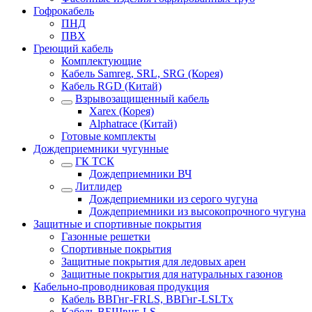
Гофрокабель
ПНД
ПВХ
Греющий кабель
Комплектующие
Кабель Samreg, SRL, SRG (Корея)
Кабель RGD (Китай)
Взрывозащищенный кабель
Xarex (Корея)
Alphatrace (Китай)
Готовые комплекты
Дождеприемники чугунные
ГК ТСК
Дождеприемники ВЧ
Литлидер
Дождеприемники из серого чугуна
Дождеприемники из высокопрочного чугуна
Защитные и спортивные покрытия
Газонные решетки
Спортивные покрытия
Защитные покрытия для ледовых арен
Защитные покрытия для натуральных газонов
Кабельно-проводниковая продукция
Кабель ВВГнг-FRLS, ВВГнг-LSLTx
Кабель ВБШвнг-LS