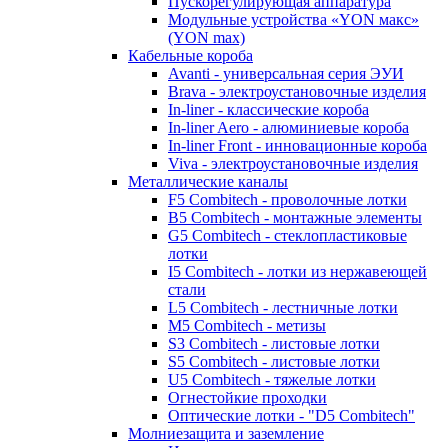
Пускорегулирующая аппаратура
Модульные устройства «YON макс»
(YON max)
Кабельные короба
Avanti - универсальная серия ЭУИ
Brava - электроустановочные изделия
In-liner - классические короба
In-liner Aero - алюминиевые короба
In-liner Front - инновационные короба
Viva - электроустановочные изделия
Металлические каналы
F5 Combitech - проволочные лотки
B5 Combitech - монтажные элементы
G5 Combitech - стеклопластиковые
лотки
I5 Combitech - лотки из нержавеющей
стали
L5 Combitech - лестничные лотки
M5 Combitech - метизы
S3 Combitech - листовые лотки
S5 Combitech - листовые лотки
U5 Combitech - тяжелые лотки
Огнестойкие проходки
Оптические лотки - "D5 Combitech"
Молниезащита и заземление