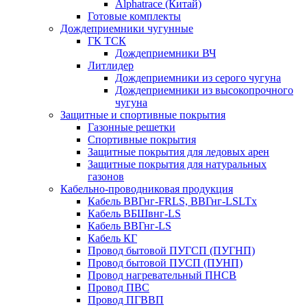
Alphatrace (Китай)
Готовые комплекты
Дождеприемники чугунные
ГК ТСК
Дождеприемники ВЧ
Литлидер
Дождеприемники из серого чугуна
Дождеприемники из высокопрочного
чугуна
Защитные и спортивные покрытия
Газонные решетки
Спортивные покрытия
Защитные покрытия для ледовых арен
Защитные покрытия для натуральных
газонов
Кабельно-проводниковая продукция
Кабель ВВГнг-FRLS, ВВГнг-LSLTx
Кабель ВБШвнг-LS
Кабель ВВГнг-LS
Кабель КГ
Провод бытовой ПУГСП (ПУГНП)
Провод бытовой ПУСП (ПУНП)
Провод нагревательный ПНСВ
Провод ПВС
Провод ПГВВП