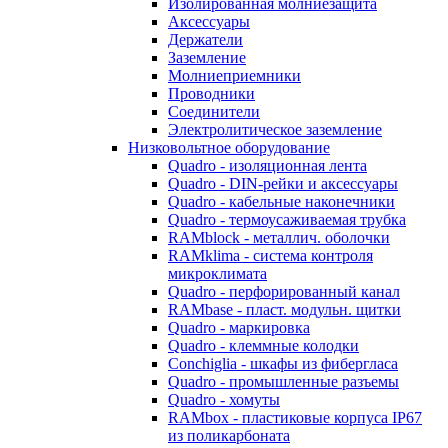
Изолированная молниезащита
Аксессуары
Держатели
Заземление
Молниеприемники
Проводники
Соединители
Электролитическое заземление
Низковольтное оборудование
Quadro - изоляционная лента
Quadro - DIN-рейки и аксессуары
Quadro - кабельные наконечники
Quadro - термоусаживаемая трубка
RAMblock - металлич. оболочки
RAMklima - система контроля
микроклимата
Quadro - перфорированный канал
RAMbase - пласт. модульн. щитки
Quadro - маркировка
Quadro - клеммные колодки
Conchiglia - шкафы из фибергласа
Quadro - промышленные разъемы
Quadro - хомуты
RAMbox - пластиковые корпуса IP67
из поликарбоната