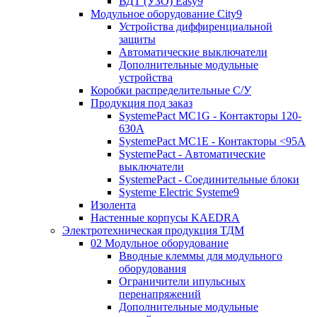
ВДТ (УЗО) Easy9
Модульное оборудование City9
Устройства диффиренциальной
защиты
Автоматические выключатели
Дополнительные модульные
устройства
Коробки распределительные C/У
Продукция под заказ
SystemePact MC1G - Контакторы 120-
630A
SystemePact MC1E - Контакторы <95A
SystemePact - Автоматические
выключатели
SystemePact - Соединительные блоки
Systeme Electric Systeme9
Изолента
Настенные корпусы KAEDRA
Электротехническая продукция ТДМ
02 Модульное оборудование
Вводные клеммы для модульного
оборудования
Ограничители ипульсных
перенапряжений
Дополнительные модульные