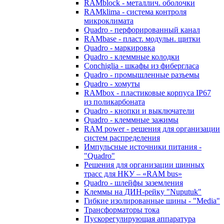
RAMblock - металлич. оболочки
RAMklima - система контроля
микроклимата
Quadro - перфорированный канал
RAMbase - пласт. модульн. щитки
Quadro - маркировка
Quadro - клеммные колодки
Conchiglia - шкафы из фибергласа
Quadro - промышленные разъемы
Quadro - хомуты
RAMbox - пластиковые корпуса IP67
из поликарбоната
Quadro - кнопки и выключатели
Quadro - клеммные зажимы
RAM power - решения для организации
систем распределения
Импульсные источники питания -
"Quadro"
Решения для организации шинных
трасс для НКУ – «RAM bus»
Quadro - шлейфы заземления
Клеммы на ДИН-рейку "Nuputuk"
Гибкие изолированные шины - "Media"
Трансформаторы тока
Пускорегулирующая аппаратура