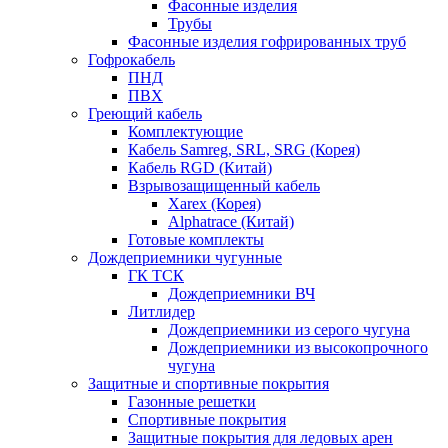
Фасонные изделия
Трубы
Фасонные изделия гофрированных труб
Гофрокабель
ПНД
ПВХ
Греющий кабель
Комплектующие
Кабель Samreg, SRL, SRG (Корея)
Кабель RGD (Китай)
Взрывозащищенный кабель
Xarex (Корея)
Alphatrace (Китай)
Готовые комплекты
Дождеприемники чугунные
ГК ТСК
Дождеприемники ВЧ
Литлидер
Дождеприемники из серого чугуна
Дождеприемники из высокопрочного
чугуна
Защитные и спортивные покрытия
Газонные решетки
Спортивные покрытия
Защитные покрытия для ледовых арен