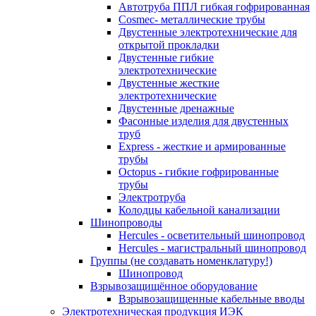
Автотруба ППЛ гибкая гофрированная
Cosmec- металлические трубы
Двустенные электротехнические для
открытой прокладки
Двустенные гибкие
электротехнические
Двустенные жесткие
электротехнические
Двустенные дренажные
Фасонные изделия для двустенных
труб
Express - жесткие и армированные
трубы
Octopus - гибкие гофрированные
трубы
Электротруба
Колодцы кабельной канализации
Шинопроводы
Hercules - осветительный шинопровод
Hercules - магистральный шинопровод
Группы (не создавать номенклатуру!)
Шинопровод
Взрывозащищённое оборудование
Взрывозащищенные кабельные вводы
Электротехническая продукция ИЭК