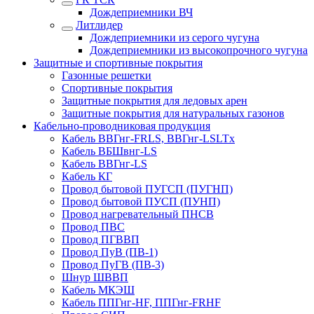
Дождеприемники ВЧ
Литлидер
Дождеприемники из серого чугуна
Дождеприемники из высокопрочного чугуна
Защитные и спортивные покрытия
Газонные решетки
Спортивные покрытия
Защитные покрытия для ледовых арен
Защитные покрытия для натуральных газонов
Кабельно-проводниковая продукция
Кабель ВВГнг-FRLS, ВВГнг-LSLTx
Кабель ВБШвнг-LS
Кабель ВВГнг-LS
Кабель КГ
Провод бытовой ПУГСП (ПУГНП)
Провод бытовой ПУСП (ПУНП)
Провод нагревательный ПНСВ
Провод ПВС
Провод ПГВВП
Провод ПуВ (ПВ-1)
Провод ПуГВ (ПВ-3)
Шнур ШВВП
Кабель МКЭШ
Кабель ППГнг-HF, ППГнг-FRHF