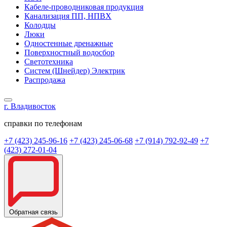
Кабеле-проводниковая продукция
Канализация ПП, НПВХ
Колодцы
Люки
Одностенные дренажные
Поверхностный водосбор
Светотехника
Систем (Шнейдер) Электрик
Распродажа
г. Владивосток
справки по телефонам
+7 (423) 245-96-16
+7 (423) 245-06-68
+7 (914) 792-92-49
+7
(423) 272-01-04
Обратная связь