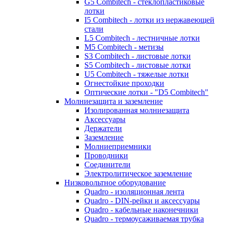
G5 Combitech - стеклопластиковые
лотки
I5 Combitech - лотки из нержавеющей
стали
L5 Combitech - лестничные лотки
M5 Combitech - метизы
S3 Combitech - листовые лотки
S5 Combitech - листовые лотки
U5 Combitech - тяжелые лотки
Огнестойкие проходки
Оптические лотки - "D5 Combitech"
Молниезащита и заземление
Изолированная молниезащита
Аксессуары
Держатели
Заземление
Молниеприемники
Проводники
Соединители
Электролитическое заземление
Низковольтное оборудование
Quadro - изоляционная лента
Quadro - DIN-рейки и аксессуары
Quadro - кабельные наконечники
Quadro - термоусаживаемая трубка