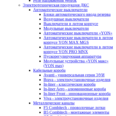
Реле напряжения Welrok
Электротехническая продукция ДКС
Автоматические выключатели
Блоки автоматического ввода резерва
Воздушные выключатели
Выключатели в литом корпусе
Модульные выключатели
Автоматические выключатели «YON»
Автоматические выключатели в литом
корпусе YON MAX MGS
Автоматические выключатели в литом
корпусе YON PRO MNX
Пускорегулирующая аппаратура
Модульные устройства «YON макс»
(YON max)
Кабельные короба
Avanti - универсальная серия ЭУИ
Brava - электроустановочные изделия
In-liner - классические короба
In-liner Aero - алюминиевые короба
In-liner Front - инновационные короба
Viva - электроустановочные изделия
Металлические каналы
F5 Combitech - проволочные лотки
B5 Combitech - монтажные элементы