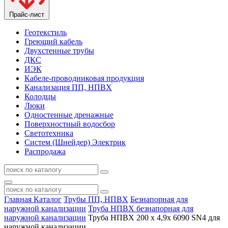
Прайс-лист
Геотекстиль
Греющий кабель
Двухстенные трубы
ДКС
ИЭК
Кабеле-проводниковая продукция
Канализация ПП, НПВХ
Колодцы
Люки
Одностенные дренажные
Поверхностный водосбор
Светотехника
Систем (Шнейдер) Электрик
Распродажа
Главная
Каталог
Трубы ПП, НПВХ
Безнапорная для
наружной канализации
Труба НПВХ безнапорная для
наружной канализации
Труба НПВХ 200 х 4,9х 6090 SN4 для
наружной канализации