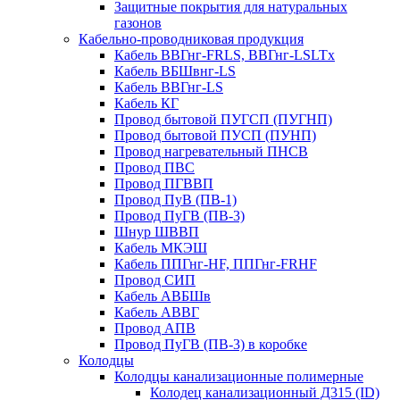
Защитные покрытия для натуральных
газонов
Кабельно-проводниковая продукция
Кабель ВВГнг-FRLS, ВВГнг-LSLTx
Кабель ВБШвнг-LS
Кабель ВВГнг-LS
Кабель КГ
Провод бытовой ПУГСП (ПУГНП)
Провод бытовой ПУСП (ПУНП)
Провод нагревательный ПНСВ
Провод ПВС
Провод ПГВВП
Провод ПуВ (ПВ-1)
Провод ПуГВ (ПВ-3)
Шнур ШВВП
Кабель МКЭШ
Кабель ППГнг-HF, ППГнг-FRHF
Провод СИП
Кабель АВБШв
Кабель АВВГ
Провод АПВ
Провод ПуГВ (ПВ-3) в коробке
Колодцы
Колодцы канализационные полимерные
Колодец канализационный Д315 (ID)