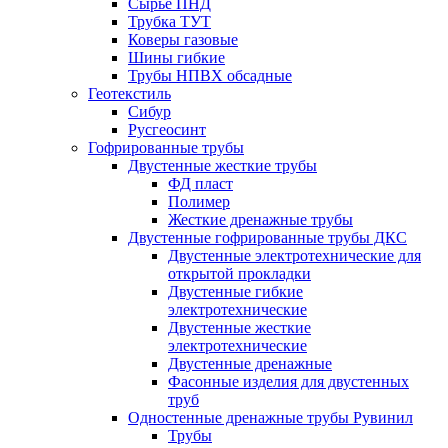
Сырье ПНД
Трубка ТУТ
Коверы газовые
Шины гибкие
Трубы НПВХ обсадные
Геотекстиль
Сибур
Русгеосинт
Гофрированные трубы
Двустенные жесткие трубы
ФД пласт
Полимер
Жесткие дренажные трубы
Двустенные гофрированные трубы ДКС
Двустенные электротехнические для
открытой прокладки
Двустенные гибкие
электротехнические
Двустенные жесткие
электротехнические
Двустенные дренажные
Фасонные изделия для двустенных
труб
Одностенные дренажные трубы Рувинил
Трубы