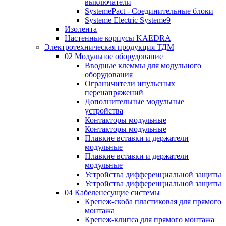
выключатели
SystemePact - Соединительные блоки
Systeme Electric Systeme9
Изолента
Настенные корпусы KAEDRA
Электротехническая продукция ТДМ
02 Модульное оборудование
Вводные клеммы для модульного
оборудования
Ограничители ипульсных
перенапряжений
Дополнительные модульные
устройства
Контакторы модульные
Контакторы модульные
Плавкие вставки и держатели
модульные
Плавкие вставки и держатели
модульные
Устройства дифференциальной защиты
Устройства дифференциальной защиты
04 Кабеленесущие системы
Крепеж-скоба пластиковая для прямого
монтажа
Крепеж-клипса для прямого монтажа