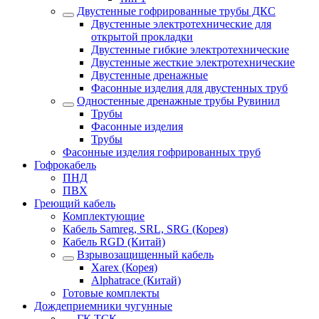
Двустенные гофрированные трубы ДКС
Двустенные электротехнические для
открытой прокладки
Двустенные гибкие электротехнические
Двустенные жесткие электротехнические
Двустенные дренажные
Фасонные изделия для двустенных труб
Одностенные дренажные трубы Рувинил
Трубы
Фасонные изделия
Трубы
Фасонные изделия гофрированных труб
Гофрокабель
ПНД
ПВХ
Греющий кабель
Комплектующие
Кабель Samreg, SRL, SRG (Корея)
Кабель RGD (Китай)
Взрывозащищенный кабель
Xarex (Корея)
Alphatrace (Китай)
Готовые комплекты
Дождеприемники чугунные
ГК ТСК