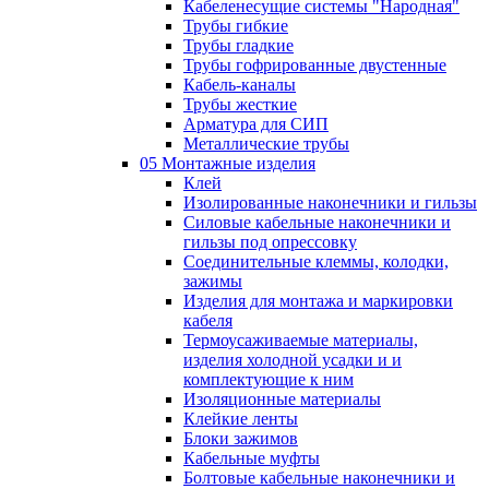
Кабеленесущие системы "Народная"
Трубы гибкие
Трубы гладкие
Трубы гофрированные двустенные
Кабель-каналы
Трубы жесткие
Арматура для СИП
Металлические трубы
05 Монтажные изделия
Клей
Изолированные наконечники и гильзы
Силовые кабельные наконечники и
гильзы под опрессовку
Соединительные клеммы, колодки,
зажимы
Изделия для монтажа и маркировки
кабеля
Термоусаживаемые материалы,
изделия холодной усадки и и
комплектующие к ним
Изоляционные материалы
Клейкие ленты
Блоки зажимов
Кабельные муфты
Болтовые кабельные наконечники и