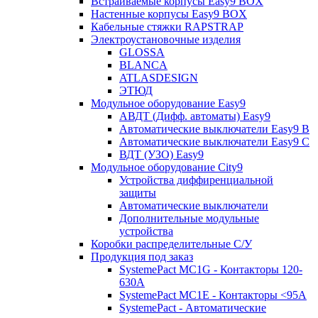
Встраиваемые корпусы Easy9 BOX
Настенные корпусы Easy9 BOX
Кабельные стяжки RAPSTRAP
Электроустановочные изделия
GLOSSA
BLANCA
ATLASDESIGN
ЭТЮД
Модульное оборудование Easy9
АВДТ (Дифф. автоматы) Easy9
Автоматические выключатели Easy9 В
Автоматические выключатели Easy9 С
ВДТ (УЗО) Easy9
Модульное оборудование City9
Устройства диффиренциальной
защиты
Автоматические выключатели
Дополнительные модульные
устройства
Коробки распределительные C/У
Продукция под заказ
SystemePact MC1G - Контакторы 120-
630A
SystemePact MC1E - Контакторы <95A
SystemePact - Автоматические