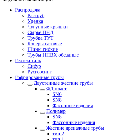
Распродажа
Раструб
Уценка
Чугунные крышки
Сырье ПНД
Трубка ТУТ
Коверы газовые
Шины гибкие
Трубы НПВХ обсадные
Геотекстиль
Сибур
Русгеосинт
Гофрированные трубы
Двустенные жесткие трубы
ФД пласт
SN6
SN8
Фасонные изделия
Полимер
SN8
Фассонные изделия
Жесткие дренажные трубы
тип 2
тип 1