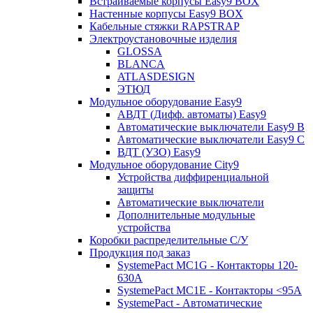
Встраиваемые корпусы Easy9 BOX
Настенные корпусы Easy9 BOX
Кабельные стяжки RAPSTRAP
Электроустановочные изделия
GLOSSA
BLANCA
ATLASDESIGN
ЭТЮД
Модульное оборудование Easy9
АВДТ (Дифф. автоматы) Easy9
Автоматические выключатели Easy9 В
Автоматические выключатели Easy9 С
ВДТ (УЗО) Easy9
Модульное оборудование City9
Устройства диффиренциальной
защиты
Автоматические выключатели
Дополнительные модульные
устройства
Коробки распределительные C/У
Продукция под заказ
SystemePact MC1G - Контакторы 120-
630A
SystemePact MC1E - Контакторы <95A
SystemePact - Автоматические