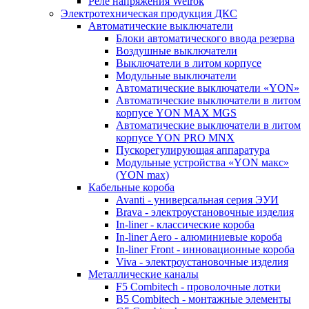
Реле напряжения Welrok
Электротехническая продукция ДКС
Автоматические выключатели
Блоки автоматического ввода резерва
Воздушные выключатели
Выключатели в литом корпусе
Модульные выключатели
Автоматические выключатели «YON»
Автоматические выключатели в литом
корпусе YON MAX MGS
Автоматические выключатели в литом
корпусе YON PRO MNX
Пускорегулирующая аппаратура
Модульные устройства «YON макс»
(YON max)
Кабельные короба
Avanti - универсальная серия ЭУИ
Brava - электроустановочные изделия
In-liner - классические короба
In-liner Aero - алюминиевые короба
In-liner Front - инновационные короба
Viva - электроустановочные изделия
Металлические каналы
F5 Combitech - проволочные лотки
B5 Combitech - монтажные элементы