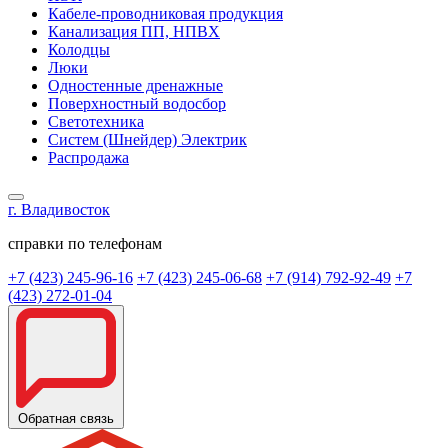
Кабеле-проводниковая продукция
Канализация ПП, НПВХ
Колодцы
Люки
Одностенные дренажные
Поверхностный водосбор
Светотехника
Систем (Шнейдер) Электрик
Распродажа
г. Владивосток
справки по телефонам
+7 (423) 245-96-16
+7 (423) 245-06-68
+7 (914) 792-92-49
+7
(423) 272-01-04
Обратная связь