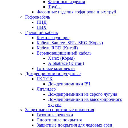
Фасонные изделия
Трубы
Фасонные изделия гофрированных труб
Гофрокабель
ПНД
ПВХ
Греющий кабель
Комплектующие
Кабель Samreg, SRL, SRG (Корея)
Кабель RGD (Китай)
Взрывозащищенный кабель
Xarex (Корея)
Alphatrace (Китай)
Готовые комплекты
Дождеприемники чугунные
ГК ТСК
Дождеприемники ВЧ
Литлидер
Дождеприемники из серого чугуна
Дождеприемники из высокопрочного
чугуна
Защитные и спортивные покрытия
Газонные решетки
Спортивные покрытия
Защитные покрытия для ледовых арен