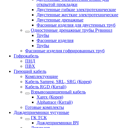
открытой прокладки
Двустенные гибкие электротехнические
Двустенные жесткие электротехнические
Двустенные дренажные
Фасонные изделия для двустенных труб
Одностенные дренажные трубы Рувинил
Трубы
Фасонные изделия
Трубы
Фасонные изделия гофрированных труб
Гофрокабель
ПНД
ПВХ
Греющий кабель
Комплектующие
Кабель Samreg, SRL, SRG (Корея)
Кабель RGD (Китай)
Взрывозащищенный кабель
Xarex (Корея)
Alphatrace (Китай)
Готовые комплекты
Дождеприемники чугунные
ГК ТСК
Дождеприемники ВЧ
Литлидер