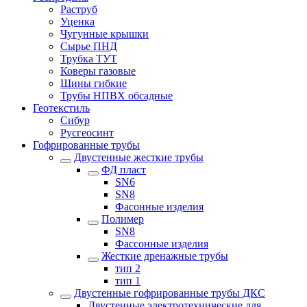
Раструб
Уценка
Чугунные крышки
Сырье ПНД
Трубка ТУТ
Коверы газовые
Шины гибкие
Трубы НПВХ обсадные
Геотекстиль
Сибур
Русгеосинт
Гофрированные трубы
Двустенные жесткие трубы
ФД пласт
SN6
SN8
Фасонные изделия
Полимер
SN8
Фассонные изделия
Жесткие дренажные трубы
тип 2
тип 1
Двустенные гофрированные трубы ДКС
Двустенные электротехнические для