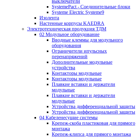
выключатели
SystemePact - Соединительные блоки
Systeme Electric Systeme9
Изолента
Настенные корпусы KAEDRA
Электротехническая продукция ТДМ
02 Модульное оборудование
Вводные клеммы для модульного
оборудования
Ограничители ипульсных
перенапряжений
Дополнительные модульные
устройства
Контакторы модульные
Контакторы модульные
Плавкие вставки и держатели
модульные
Плавкие вставки и держатели
модульные
Устройства дифференциальной защиты
Устройства дифференциальной защиты
04 Кабеленесущие системы
Крепеж-скоба пластиковая для прямого
монтажа
Крепеж-клипса для прямого монтажа