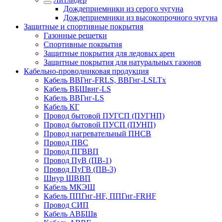
Дождеприемники из серого чугуна
Дождеприемники из высокопрочного чугуна
Защитные и спортивные покрытия
Газонные решетки
Спортивные покрытия
Защитные покрытия для ледовых арен
Защитные покрытия для натуральных газонов
Кабельно-проводниковая продукция
Кабель ВВГнг-FRLS, ВВГнг-LSLTx
Кабель ВБШвнг-LS
Кабель ВВГнг-LS
Кабель КГ
Провод бытовой ПУГСП (ПУГНП)
Провод бытовой ПУСП (ПУНП)
Провод нагревательный ПНСВ
Провод ПВС
Провод ПГВВП
Провод ПуВ (ПВ-1)
Провод ПуГВ (ПВ-3)
Шнур ШВВП
Кабель МКЭШ
Кабель ППГнг-HF, ППГнг-FRHF
Провод СИП
Кабель АВБШв