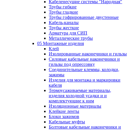
Кабеленесущие системы "Народная"
Трубы гибкие
Трубы гладкие
Трубы гофрированные двустенные
Кабель-каналы
Трубы жесткие
Арматура для СИП
Металлические трубы
05 Монтажные изделия
Клей
Изолированные наконечники и гильзы
Силовые кабельные наконечники и
гильзы под опрессовку
Соединительные клеммы, колодки,
зажимы
Изделия для монтажа и маркировки
кабеля
Термоусаживаемые материалы,
изделия холодной усадки и и
комплектующие к ним
Изоляционные материалы
Клейкие ленты
Блоки зажимов
Кабельные муфты
Болтовые кабельные наконечники и