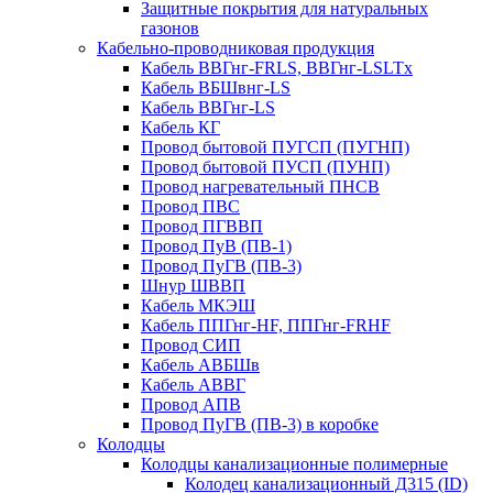
Защитные покрытия для натуральных
газонов
Кабельно-проводниковая продукция
Кабель ВВГнг-FRLS, ВВГнг-LSLTx
Кабель ВБШвнг-LS
Кабель ВВГнг-LS
Кабель КГ
Провод бытовой ПУГСП (ПУГНП)
Провод бытовой ПУСП (ПУНП)
Провод нагревательный ПНСВ
Провод ПВС
Провод ПГВВП
Провод ПуВ (ПВ-1)
Провод ПуГВ (ПВ-3)
Шнур ШВВП
Кабель МКЭШ
Кабель ППГнг-HF, ППГнг-FRHF
Провод СИП
Кабель АВБШв
Кабель АВВГ
Провод АПВ
Провод ПуГВ (ПВ-3) в коробке
Колодцы
Колодцы канализационные полимерные
Колодец канализационный Д315 (ID)