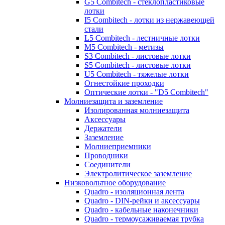
G5 Combitech - стеклопластиковые
лотки
I5 Combitech - лотки из нержавеющей
стали
L5 Combitech - лестничные лотки
M5 Combitech - метизы
S3 Combitech - листовые лотки
S5 Combitech - листовые лотки
U5 Combitech - тяжелые лотки
Огнестойкие проходки
Оптические лотки - "D5 Combitech"
Молниезащита и заземление
Изолированная молниезащита
Аксессуары
Держатели
Заземление
Молниеприемники
Проводники
Соединители
Электролитическое заземление
Низковольтное оборудование
Quadro - изоляционная лента
Quadro - DIN-рейки и аксессуары
Quadro - кабельные наконечники
Quadro - термоусаживаемая трубка