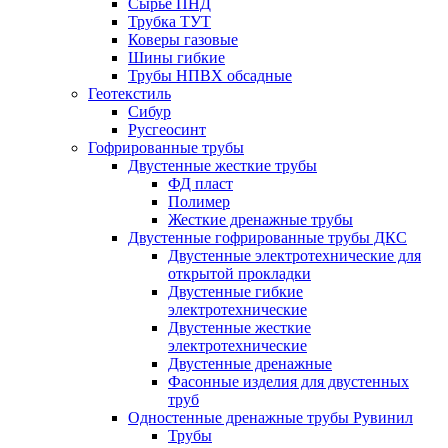
Сырье ПНД
Трубка ТУТ
Коверы газовые
Шины гибкие
Трубы НПВХ обсадные
Геотекстиль
Сибур
Русгеосинт
Гофрированные трубы
Двустенные жесткие трубы
ФД пласт
Полимер
Жесткие дренажные трубы
Двустенные гофрированные трубы ДКС
Двустенные электротехнические для
открытой прокладки
Двустенные гибкие
электротехнические
Двустенные жесткие
электротехнические
Двустенные дренажные
Фасонные изделия для двустенных
труб
Одностенные дренажные трубы Рувинил
Трубы