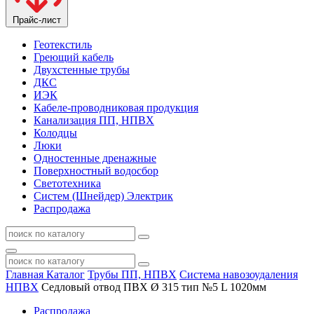
Прайс-лист
Геотекстиль
Греющий кабель
Двухстенные трубы
ДКС
ИЭК
Кабеле-проводниковая продукция
Канализация ПП, НПВХ
Колодцы
Люки
Одностенные дренажные
Поверхностный водосбор
Светотехника
Систем (Шнейдер) Электрик
Распродажа
Главная
Каталог
Трубы ПП, НПВХ
Система навозоудаления
НПВХ
Седловый отвод ПВХ Ø 315 тип №5 L 1020мм
Распродажа