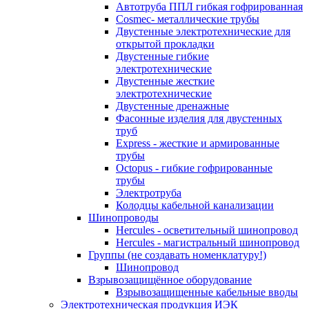
Автотруба ППЛ гибкая гофрированная
Cosmec- металлические трубы
Двустенные электротехнические для
открытой прокладки
Двустенные гибкие
электротехнические
Двустенные жесткие
электротехнические
Двустенные дренажные
Фасонные изделия для двустенных
труб
Express - жесткие и армированные
трубы
Octopus - гибкие гофрированные
трубы
Электротруба
Колодцы кабельной канализации
Шинопроводы
Hercules - осветительный шинопровод
Hercules - магистральный шинопровод
Группы (не создавать номенклатуру!)
Шинопровод
Взрывозащищённое оборудование
Взрывозащищенные кабельные вводы
Электротехническая продукция ИЭК