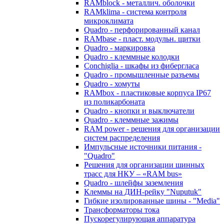
RAMblock - металлич. оболочки
RAMklima - система контроля
микроклимата
Quadro - перфорированный канал
RAMbase - пласт. модульн. щитки
Quadro - маркировка
Quadro - клеммные колодки
Conchiglia - шкафы из фибергласа
Quadro - промышленные разъемы
Quadro - хомуты
RAMbox - пластиковые корпуса IP67
из поликарбоната
Quadro - кнопки и выключатели
Quadro - клеммные зажимы
RAM power - решения для организации
систем распределения
Импульсные источники питания -
"Quadro"
Решения для организации шинных
трасс для НКУ – «RAM bus»
Quadro - шлейфы заземления
Клеммы на ДИН-рейку "Nuputuk"
Гибкие изолированные шины - "Media"
Трансформаторы тока
Пускорегулирующая аппаратура