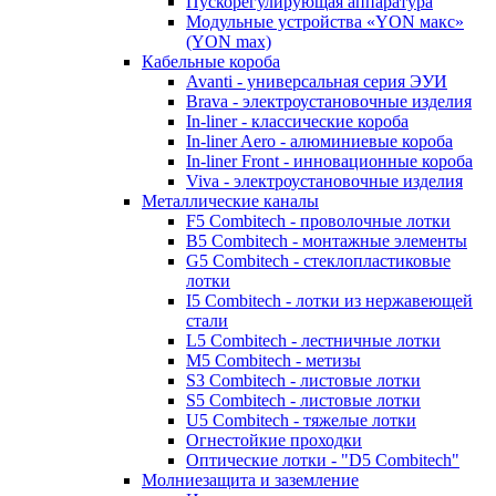
Пускорегулирующая аппаратура
Модульные устройства «YON макс»
(YON max)
Кабельные короба
Avanti - универсальная серия ЭУИ
Brava - электроустановочные изделия
In-liner - классические короба
In-liner Aero - алюминиевые короба
In-liner Front - инновационные короба
Viva - электроустановочные изделия
Металлические каналы
F5 Combitech - проволочные лотки
B5 Combitech - монтажные элементы
G5 Combitech - стеклопластиковые
лотки
I5 Combitech - лотки из нержавеющей
стали
L5 Combitech - лестничные лотки
M5 Combitech - метизы
S3 Combitech - листовые лотки
S5 Combitech - листовые лотки
U5 Combitech - тяжелые лотки
Огнестойкие проходки
Оптические лотки - "D5 Combitech"
Молниезащита и заземление