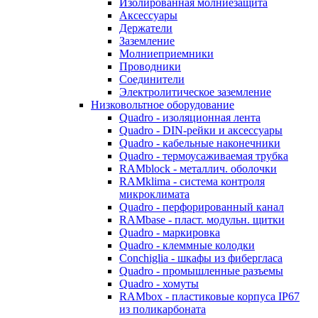
Изолированная молниезащита
Аксессуары
Держатели
Заземление
Молниеприемники
Проводники
Соединители
Электролитическое заземление
Низковольтное оборудование
Quadro - изоляционная лента
Quadro - DIN-рейки и аксессуары
Quadro - кабельные наконечники
Quadro - термоусаживаемая трубка
RAMblock - металлич. оболочки
RAMklima - система контроля
микроклимата
Quadro - перфорированный канал
RAMbase - пласт. модульн. щитки
Quadro - маркировка
Quadro - клеммные колодки
Conchiglia - шкафы из фибергласа
Quadro - промышленные разъемы
Quadro - хомуты
RAMbox - пластиковые корпуса IP67
из поликарбоната