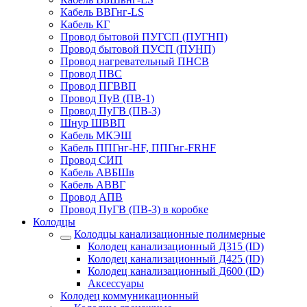
Кабель ВВГнг-LS
Кабель КГ
Провод бытовой ПУГСП (ПУГНП)
Провод бытовой ПУСП (ПУНП)
Провод нагревательный ПНСВ
Провод ПВС
Провод ПГВВП
Провод ПуВ (ПВ-1)
Провод ПуГВ (ПВ-3)
Шнур ШВВП
Кабель МКЭШ
Кабель ППГнг-HF, ППГнг-FRHF
Провод СИП
Кабель АВБШв
Кабель АВВГ
Провод АПВ
Провод ПуГВ (ПВ-3) в коробке
Колодцы
Колодцы канализационные полимерные
Колодец канализационный Д315 (ID)
Колодец канализационный Д425 (ID)
Колодец канализационный Д600 (ID)
Аксессуары
Колодец коммуникационный