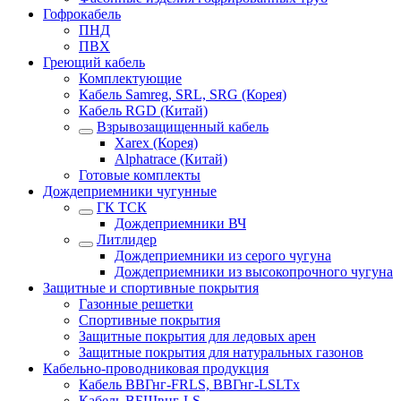
Гофрокабель
ПНД
ПВХ
Греющий кабель
Комплектующие
Кабель Samreg, SRL, SRG (Корея)
Кабель RGD (Китай)
Взрывозащищенный кабель
Xarex (Корея)
Alphatrace (Китай)
Готовые комплекты
Дождеприемники чугунные
ГК ТСК
Дождеприемники ВЧ
Литлидер
Дождеприемники из серого чугуна
Дождеприемники из высокопрочного чугуна
Защитные и спортивные покрытия
Газонные решетки
Спортивные покрытия
Защитные покрытия для ледовых арен
Защитные покрытия для натуральных газонов
Кабельно-проводниковая продукция
Кабель ВВГнг-FRLS, ВВГнг-LSLTx
Кабель ВБШвнг-LS