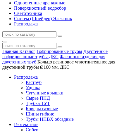
Одностенные дренажные
Поверхностный водосбор
Светотехника
Систем (Шнейдер) Электрик
Распродажа
Главная
Каталог
Гофрированные трубы
Двустенные
гофрированные трубы ДКС
Фасонные изделия для
двустенных труб
Кольцо резиновое уплотнительное для
двустенной трубы Ø160 мм, ДКС
Распродажа
Раструб
Уценка
Чугунные крышки
Сырье ПНД
Трубка ТУТ
Коверы газовые
Шины гибкие
Трубы НПВХ обсадные
Геотекстиль
Сибур