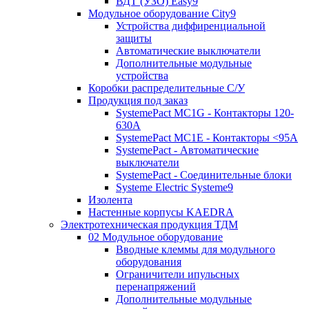
ВДТ (УЗО) Easy9
Модульное оборудование City9
Устройства диффиренциальной
защиты
Автоматические выключатели
Дополнительные модульные
устройства
Коробки распределительные C/У
Продукция под заказ
SystemePact MC1G - Контакторы 120-
630A
SystemePact MC1E - Контакторы <95A
SystemePact - Автоматические
выключатели
SystemePact - Соединительные блоки
Systeme Electric Systeme9
Изолента
Настенные корпусы KAEDRA
Электротехническая продукция ТДМ
02 Модульное оборудование
Вводные клеммы для модульного
оборудования
Ограничители ипульсных
перенапряжений
Дополнительные модульные