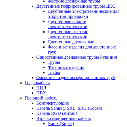
Жесткие дренажные трубы
Двустенные гофрированные трубы ДКС
Двустенные электротехнические для
открытой прокладки
Двустенные гибкие
электротехнические
Двустенные жесткие
электротехнические
Двустенные дренажные
Фасонные изделия для двустенных
труб
Одностенные дренажные трубы Рувинил
Трубы
Фасонные изделия
Трубы
Фасонные изделия гофрированных труб
Гофрокабель
ПНД
ПВХ
Греющий кабель
Комплектующие
Кабель Samreg, SRL, SRG (Корея)
Кабель RGD (Китай)
Взрывозащищенный кабель
Xarex (Корея)