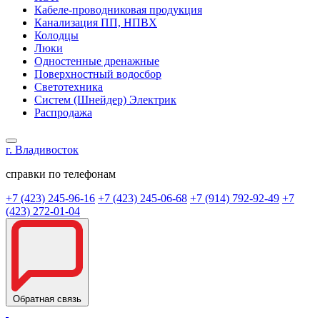
Кабеле-проводниковая продукция
Канализация ПП, НПВХ
Колодцы
Люки
Одностенные дренажные
Поверхностный водосбор
Светотехника
Систем (Шнейдер) Электрик
Распродажа
г. Владивосток
справки по телефонам
+7 (423) 245-96-16
+7 (423) 245-06-68
+7 (914) 792-92-49
+7
(423) 272-01-04
Обратная связь