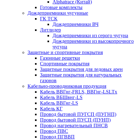
Alphatrace (Китай)
Готовые комплекты
Дождеприемники чугунные
ГК ТСК
Дождеприемники ВЧ
Литлидер
Дождеприемники из серого чугуна
Дождеприемники из высокопрочного
чугуна
Защитные и спортивные покрытия
Газонные решетки
Спортивные покрытия
Защитные покрытия для ледовых арен
Защитные покрытия для натуральных
газонов
Кабельно-проводниковая продукция
Кабель ВВГнг-FRLS, ВВГнг-LSLTx
Кабель ВБШвнг-LS
Кабель ВВГнг-LS
Кабель КГ
Провод бытовой ПУГСП (ПУГНП)
Провод бытовой ПУСП (ПУНП)
Провод нагревательный ПНСВ
Провод ПВС
Провод ПГВВП