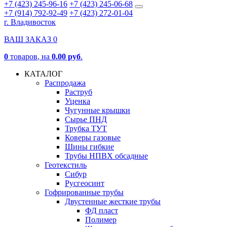
+7 (423) 245-96-16
+7 (423) 245-06-68
+7 (914) 792-92-49
+7 (423) 272-01-04
г. Владивосток
ВАШ ЗАКАЗ
0
0
товаров
, на
0.00 руб
.
КАТАЛОГ
Распродажа
Раструб
Уценка
Чугунные крышки
Сырье ПНД
Трубка ТУТ
Коверы газовые
Шины гибкие
Трубы НПВХ обсадные
Геотекстиль
Сибур
Русгеосинт
Гофрированные трубы
Двустенные жесткие трубы
ФД пласт
Полимер