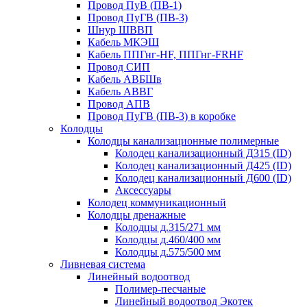
Провод ПуВ (ПВ-1)
Провод ПуГВ (ПВ-3)
Шнур ШВВП
Кабель МКЭШ
Кабель ППГнг-HF, ППГнг-FRHF
Провод СИП
Кабель АВБШв
Кабель АВВГ
Провод АПВ
Провод ПуГВ (ПВ-3) в коробке
Колодцы
Колодцы канализационные полимерные
Колодец канализационный Д315 (ID)
Колодец канализационный Д425 (ID)
Колодец канализационный Д600 (ID)
Аксессуары
Колодец коммуникационный
Колодцы дренажные
Колодцы д.315/271 мм
Колодцы д.460/400 мм
Колодцы д.575/500 мм
Ливневая система
Линейный водоотвод
Полимер-песчаные
Линейный водоотвод Экотек